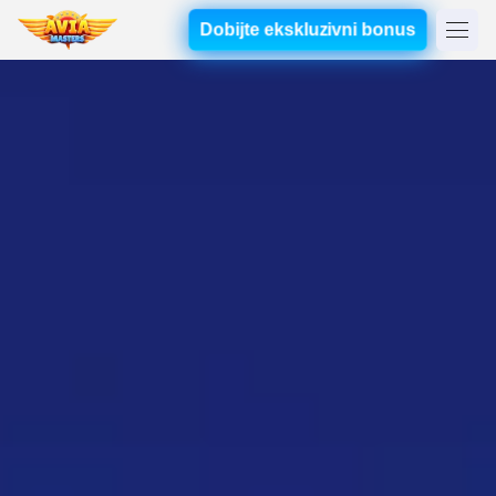
Dobijte ekskluzivni bonus